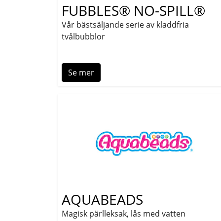
FUBBLES® NO-SPILL®
Vår bästsäljande serie av kladdfria
tvålbubblor
Se mer
AQUABEADS
Magisk pärlleksak, lås med vatten