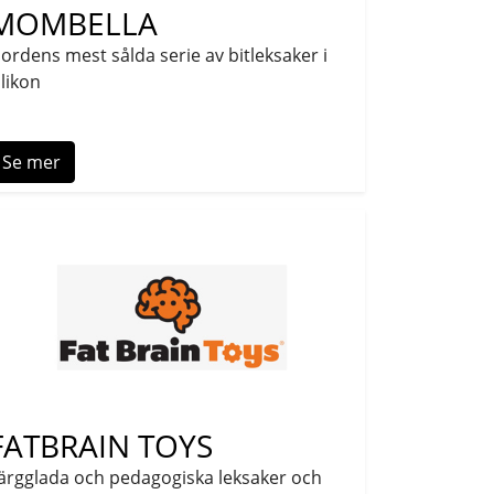
MOMBELLA
ordens mest sålda serie av bitleksaker i
ilikon
Se mer
FATBRAIN TOYS
ärgglada och pedagogiska leksaker och