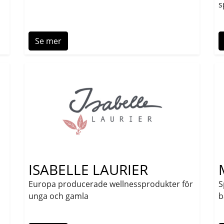
s
Se mer
ISABELLE LAURIER
Europa producerade wellnessprodukter för
S
unga och gamla
b