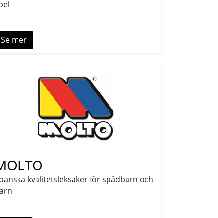
pel
Se mer
MOLTO
panska kvalitetsleksaker för spädbarn och
arn