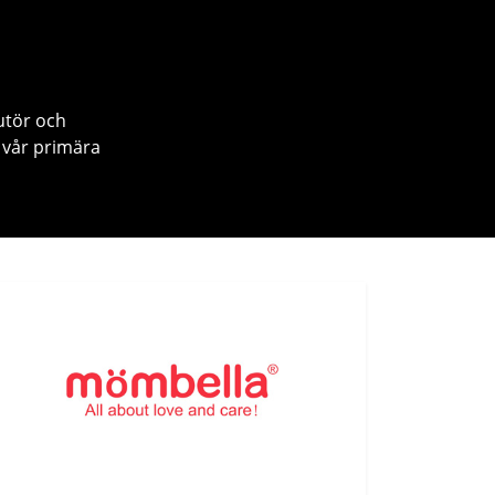
utör och
 vår primära